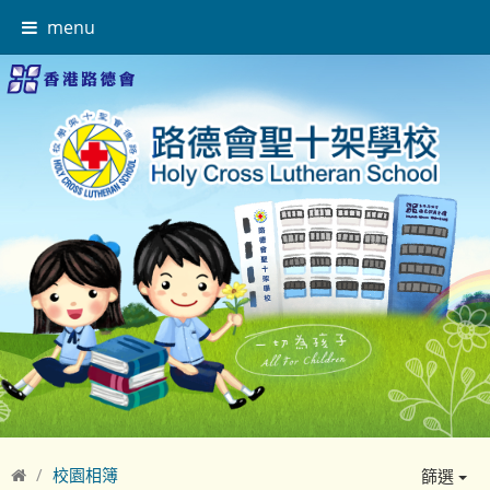
menu
校園相簿
篩選