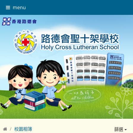
menu
校園相簿
篩選