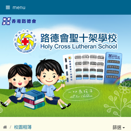
menu
校園相簿
篩選