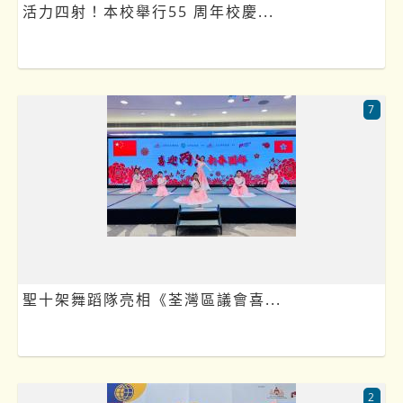
活力四射！本校舉行55 周年校慶...
7
聖十架舞蹈隊亮相《荃灣區議會喜...
2