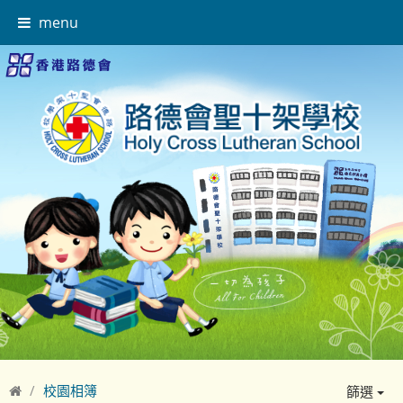
menu
校園相簿
篩選