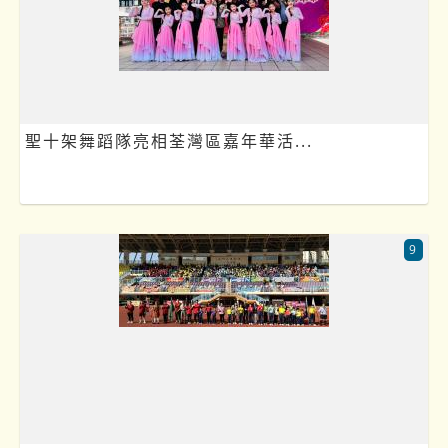
聖十架舞蹈隊亮相荃灣區嘉年華活...
9