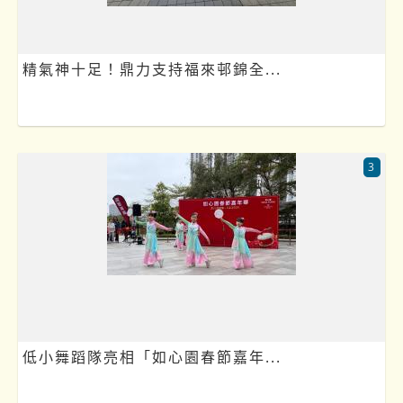
精氣神十足！鼎力支持福來邨錦全...
3
低小舞蹈隊亮相「如心園春節嘉年...