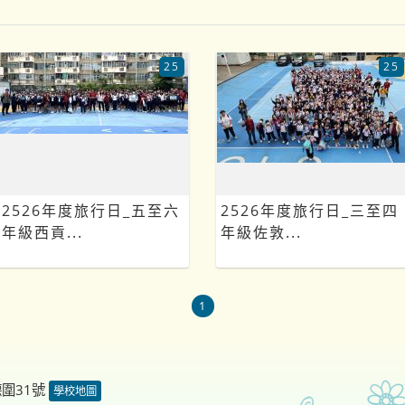
25
25
2526年度旅行日_五至六
2526年度旅行日_三至四
年級西貢...
年級佐敦...
1
德圍31號
學校地圖