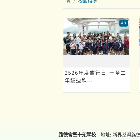
校園相簿
40
2526年度旅行日_一至二
年級迪欣...
路德會聖十架學校
地址: 新界荃灣路