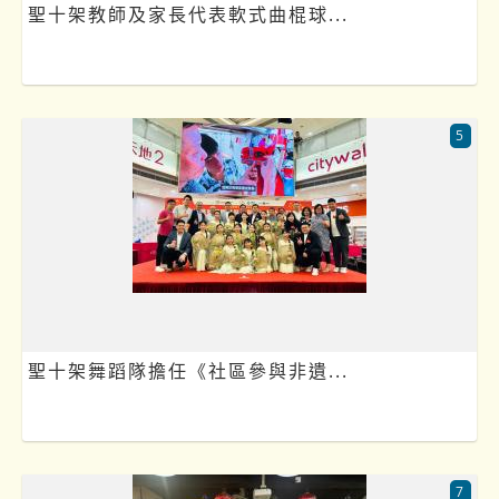
聖十架教師及家長代表軟式曲棍球...
5
聖十架舞蹈隊擔任《社區參與非遺...
7