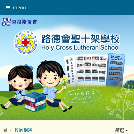
menu
校園相簿
篩選