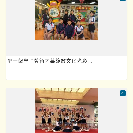
聖十架學子藝術才華綻放文化光彩...
4