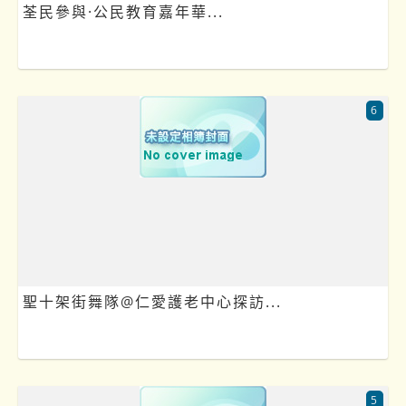
荃民參與·公民教育嘉年華...
6
聖十架街舞隊@仁愛護老中心探訪...
5