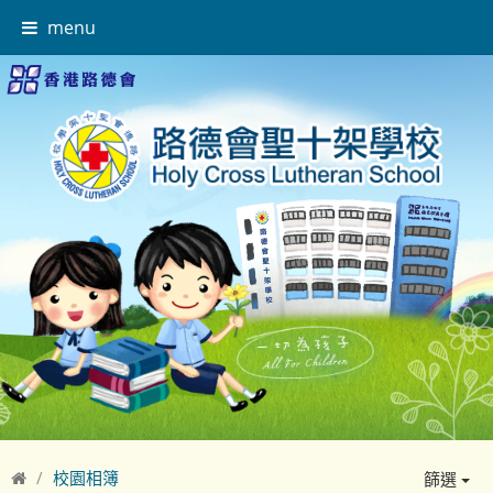
menu
校園相簿
篩選