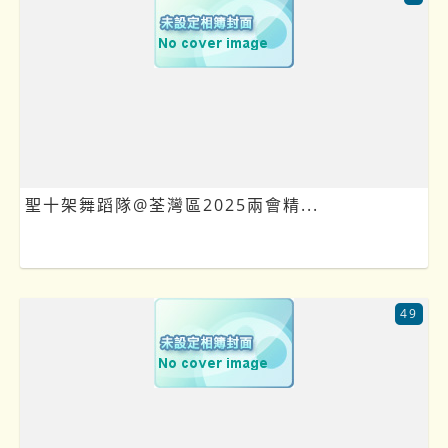
聖十架舞蹈隊@荃灣區2025兩會精...
49