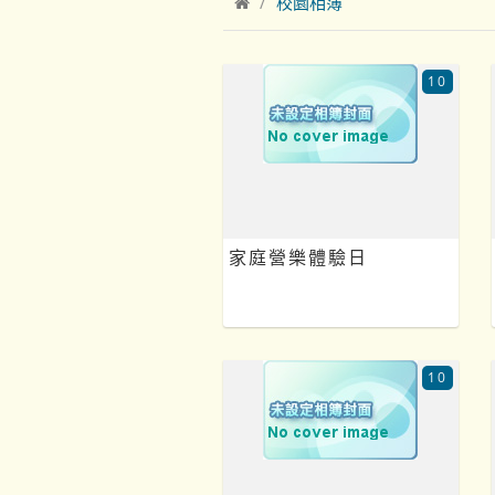
校園相簿
10
家庭營樂體驗日
10