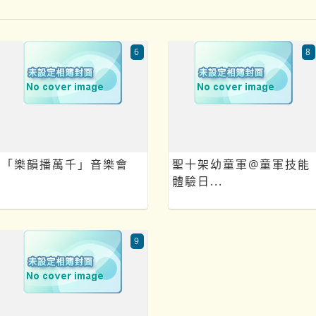
6
8
「樂韻播萬千」音樂會
聖十架幼童軍@童軍技能
體驗日...
9