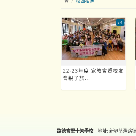
校園相簿
84
22-23年度 家教會暨校友
會親子旅...
路德會聖十架學校
地址: 新界荃灣路