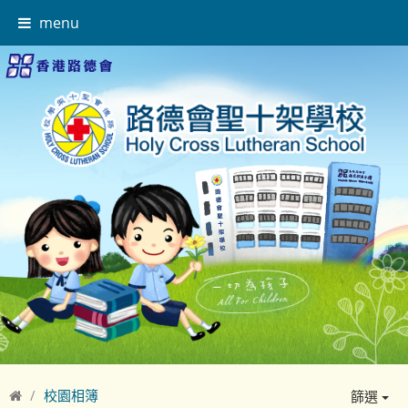
menu
校園相簿
篩選