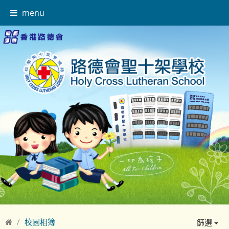
menu
校園相簿
篩選