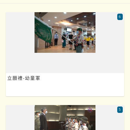
6
立願禮-幼童軍
5