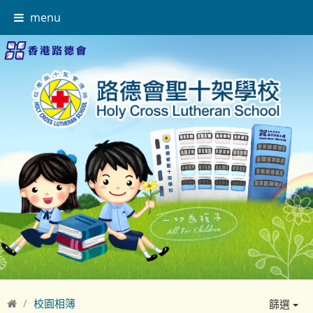
menu
校園相簿
篩選