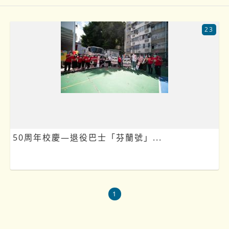
23
50周年校慶—退役巴士「芬蘭號」...
1