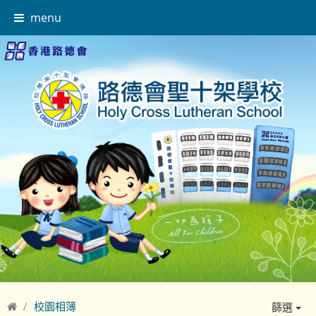
menu
校園相簿
篩選