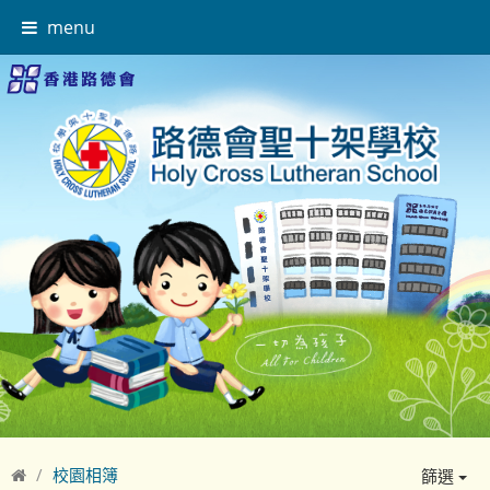
menu
校園相簿
篩選