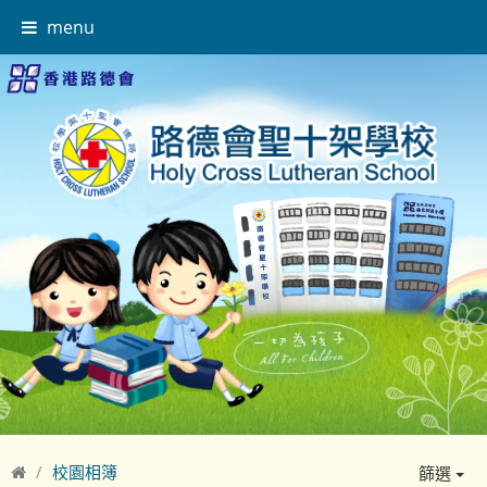
menu
校園相簿
篩選