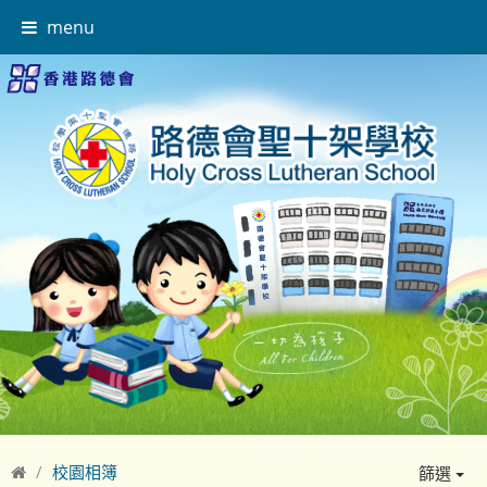
menu
校園相簿
篩選