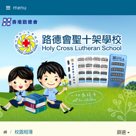
menu
校園相簿
篩選