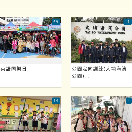
69
11
英語同樂日
公園定向訓練(大埔海濱
公園)...
14
4