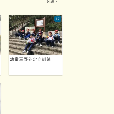
篩選
17
幼童軍野外定向訓練