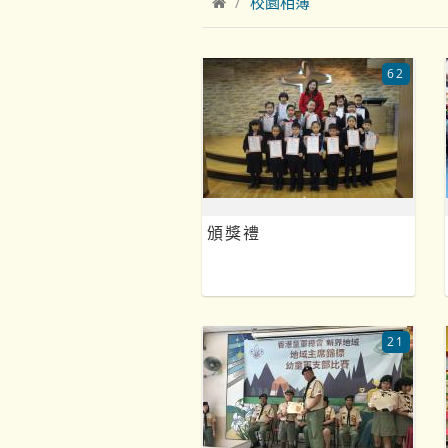
校園相簿
62
頒獎禮
21