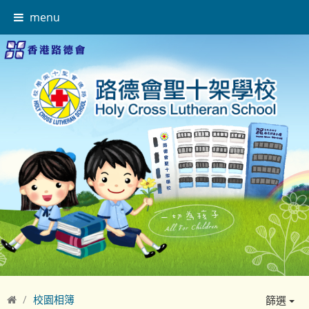
menu
校園相簿
篩選