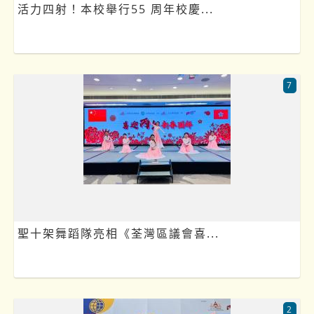
活力四射！本校舉行55 周年校慶...
7
聖十架舞蹈隊亮相《荃灣區議會喜...
2