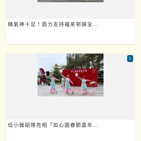
精氣神十足！鼎力支持福來邨錦全...
3
低小舞蹈隊亮相「如心園春節嘉年...