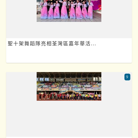
聖十架舞蹈隊亮相荃灣區嘉年華活...
9