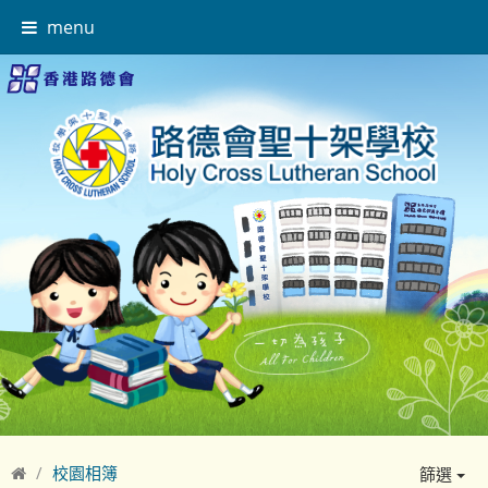
menu
校園相簿
篩選