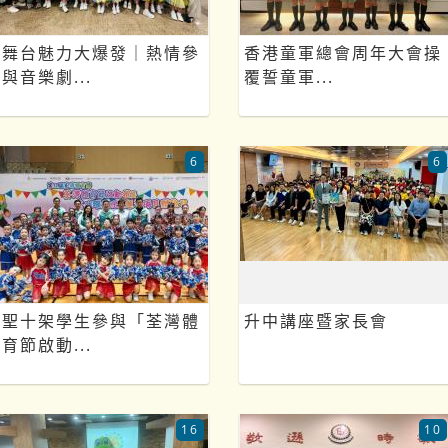
舞台魅力大爆發｜熱情參
香港童軍總會周年大會操
與音樂劇...
覆誓童軍...
6
6
聖十架學生參與「荃灣體
升中講座暨家長會
育節啟動...
16
10