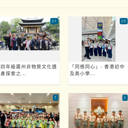
31
20
四年級廣州非物質文化遺
「同根同心」- 香港初中
產探索之...
及高小學...
7
5