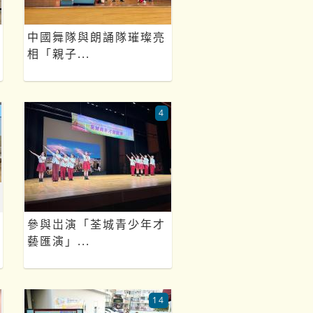
中國舞隊與朗誦隊璀璨亮
相「親子...
4
參與岀演「荃城青少年才
藝匯演」...
14