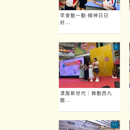
早會動一動·精神日日
好...
5
漢服新世代｜舞動西九
龍...
11