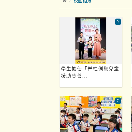
校園相簿
9
學生擔任「脊柱側彎兒童
援助慈善...
7