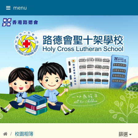
menu
校園相簿
篩選