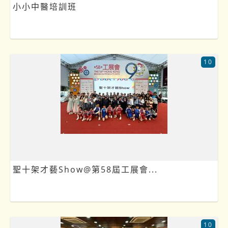
小小中醫培訓班
10
聖十架才藝Show@第58屆工展會...
10