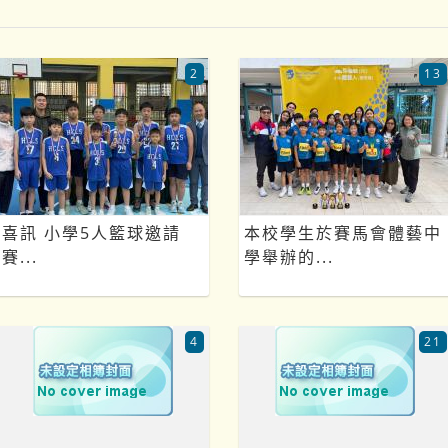
2
13
喜訊 小學5人籃球邀請
本校學生於賽馬會體藝中
賽...
學舉辦的...
4
21