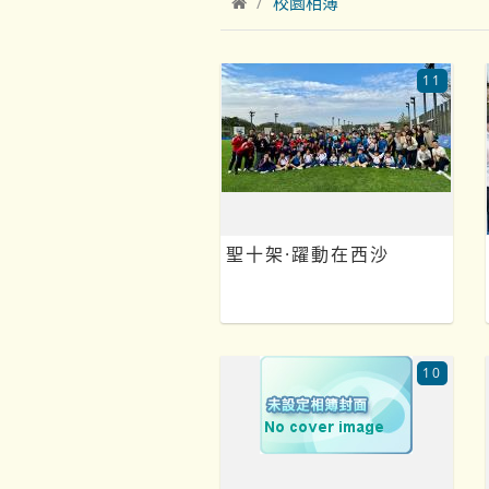
校園相簿
11
聖十架·躍動在西沙
10