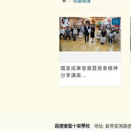
校園相簿
12
國家成果發展暨兩會精神
分享講座...
路德會聖十架學校
地址: 新界荃灣路