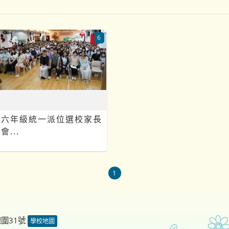
6
六年級統一派位選校家長
會...
1
德圍31號
學校地圖