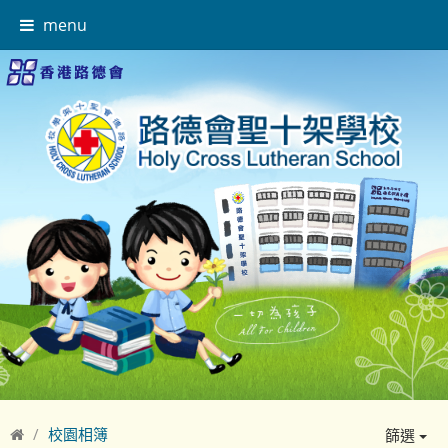
menu
校園相簿
篩選