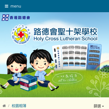
menu
校園相簿
篩選