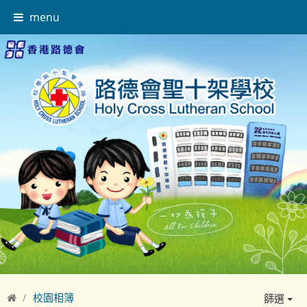
menu
校園相簿
篩選