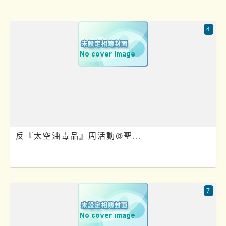
4
‍️ 反『太空油毒品』周活動@聖...
7