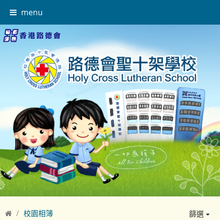
menu
校園相簿
篩選