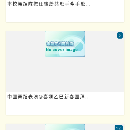
本校舞蹈隊擔任繽紛共融手牽手融...
6
中國舞蹈表演@喜迎乙巳新春團拜...
12