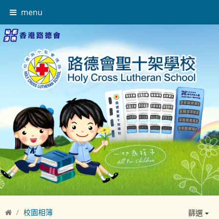
menu
校園相簿
篩選