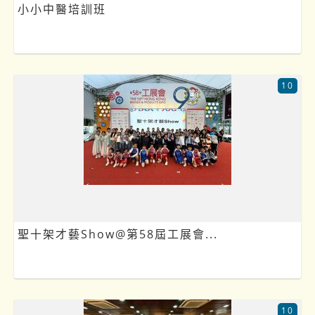
小小中醫培訓班
10
聖十架才藝Show@第58屆工展會...
10