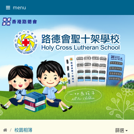
menu
校園相簿
篩選