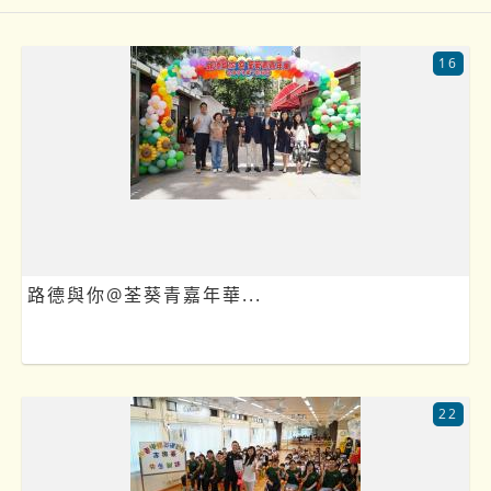
16
路德與你@荃葵青嘉年華...
22