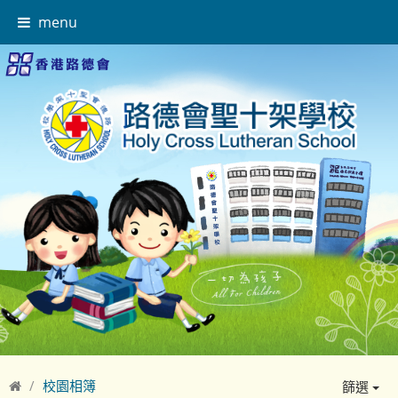
menu
校園相簿
篩選