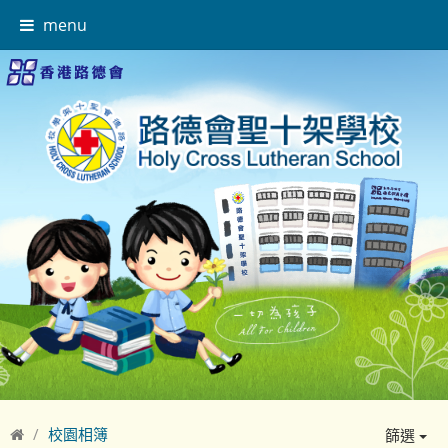
menu
校園相簿
篩選