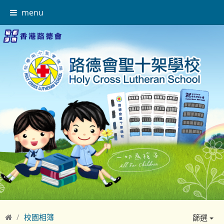
menu
校園相簿
篩選