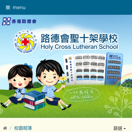
menu
校園相簿
篩選