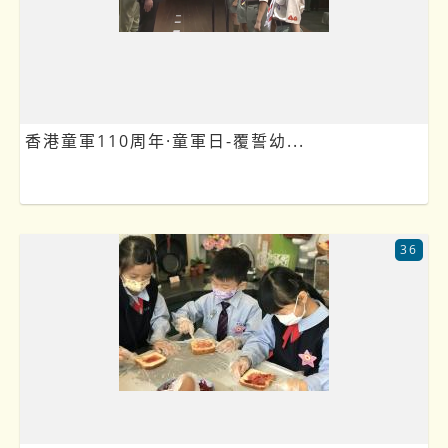
香港童軍110周年·童軍日-覆誓幼...
36