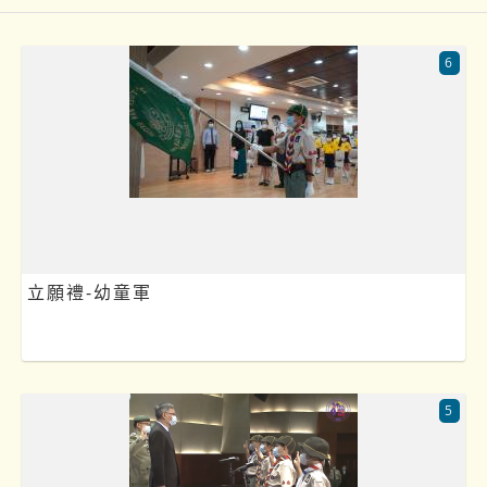
6
立願禮-幼童軍
5