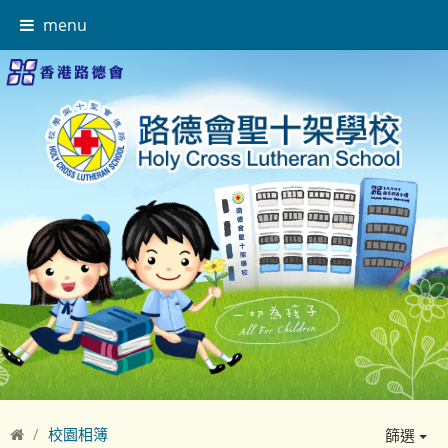
menu
校園相簿
篩選