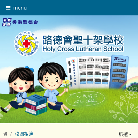
menu
校園相簿
篩選