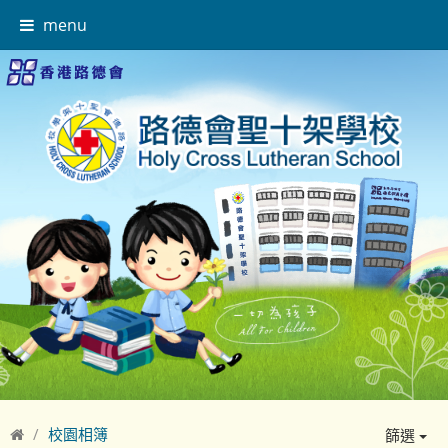
menu
校園相簿
篩選