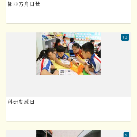
挪亞方舟日營
12
科研動感日
9