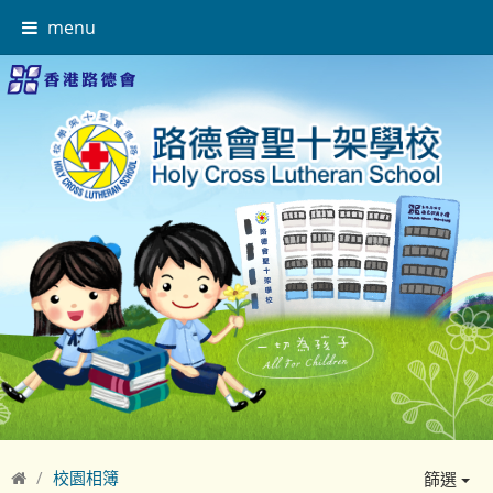
menu
校園相簿
篩選