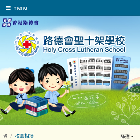
menu
校園相簿
篩選