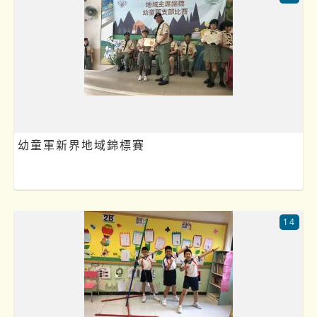
幼童軍新界地域錦標賽
14