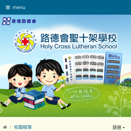
menu
校園相簿
篩選