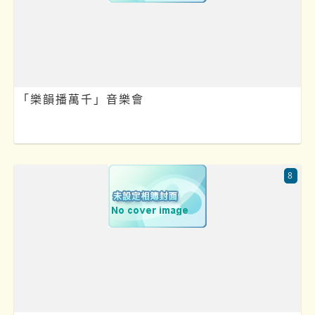
「樂韻播萬千」音樂會
8