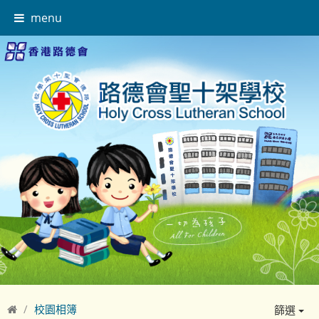
menu
校園相簿
篩選