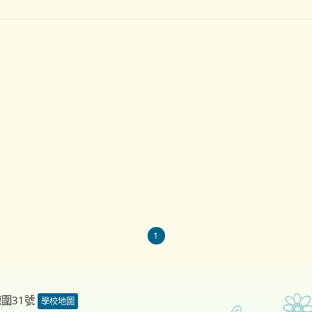
1
德圍31號
學校地圖