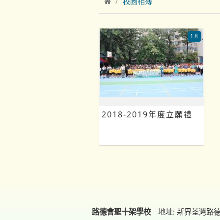
校園相簿
18
2018-2019年度立願禮
路德會聖十架學校
地址: 新界荃灣路