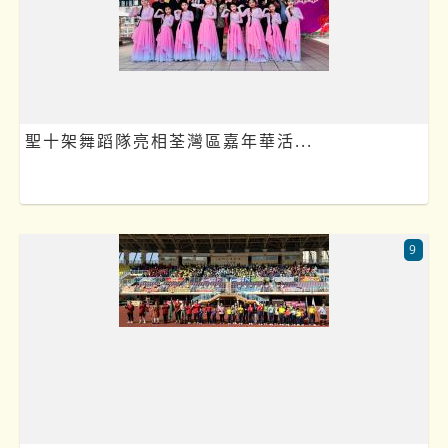
聖十架舞蹈隊亮相荃灣區嘉年華活...
9