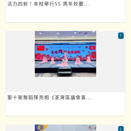
活力四射！本校舉行55 周年校慶...
7
聖十架舞蹈隊亮相《荃灣區議會喜...
2