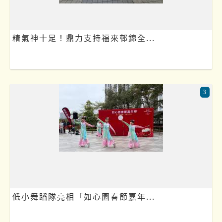
精氣神十足！鼎力支持福來邨錦全...
3
低小舞蹈隊亮相「如心園春節嘉年...