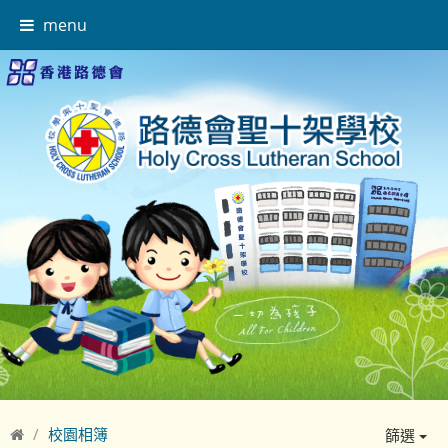
menu
校園相簿
篩選