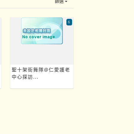
篩選
6
聖十架街舞隊@仁愛護老
中心探訪...