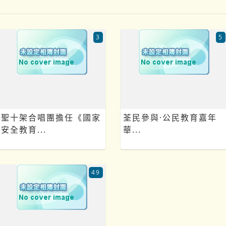
3
5
聖十架合唱團擔任《國家
荃民參與·公民教育嘉年
安全教育...
華...
49