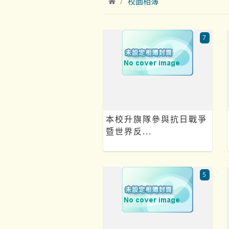
校園相簿
7
本校升旗隊參與抗日戰爭
暨世界反...
5