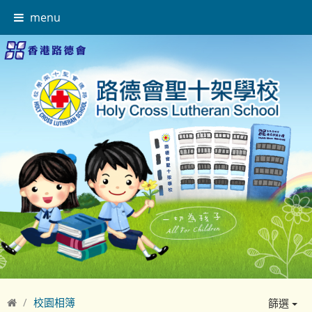
menu
校園相簿
篩選