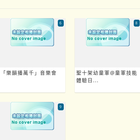
6
8
「樂韻播萬千」音樂會
聖十架幼童軍@童軍技能
體驗日...
9