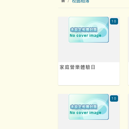
校園相簿
10
家庭營樂體驗日
10