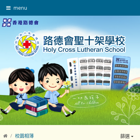
menu
校園相簿
篩選