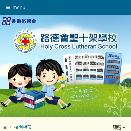
menu
校園相簿
篩選