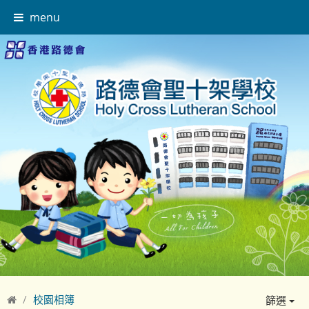
menu
校園相簿
篩選