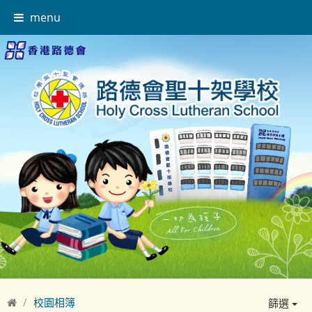
menu
校園相簿
篩選